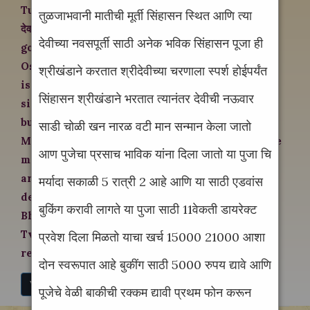
Tulja Bhavani Temple (Marathi: श्री क्षेत्र तुळजा भवानी
तुळजाभवानी मातीची मूर्ती सिंहासन स्थित आणि त्या
देवस्थान) is a Hindu temple dedicated to the
देवीच्या नवसपूर्ती साठी अनेक भविक सिंहासन पूजा ही
goddess Bhavani. It is located in Tuljapur in
Osmanabad district of Maharashtra, India, and
श्रीखंडाने करतात श्रीदेवीच्या चरणाला स्पर्श होईपर्यंत
is considered one of the 51 Shakti Pithas. It is
सिंहासन श्रीखंडाने भरतात त्यानंतर देवीची नऊवार
situated 45 km from Solapur. The temple was
built in c. 12th century CE by Maratha
साडी चोळी खन नारळ वटी मान सन्मान केला जातो
Mahamandaleshwara Māradadeva Kadamb. The
आण पुजेचा प्रसाच भाविक यांना दिला जातो या पुजा चि
management and priestly rights of the temple
are held by the Kadamb Bhope clan, the
मर्यादा सकाळी 5 रात्री 2 आहे आणि या साठी एडवांस
descendants of Māradadeva. Goddess Tulja
बुकिंग करावी लागते या पुजा साठी 11वेकती डायरेक्ट
Bhavani is known by names Tulaja, Turaja,
Tvarita, Ambā and Jagadambā in different
प्रवेश दिला मिळतो याचा खर्च 15000 21000 आशा
regions.
दोन स्वरूपात आहे बुकींग साठी 5000 रुपय द्यावे आणि
View More....
पूजेचे वेळी बाकीची रक्कम द्यावी प्रथम फोन करून