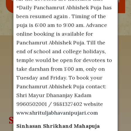
ण्येत्र्यंबके गौरी नारायणी नमोस्तुते ||
*Daily Panchamrut Abhishek Puja has
been resumed again . Timing of the
puja is 6:00 am to 9:00 am. Advance
online booking is available for
Panchamrut Abhishek Puja. Till the
end of school and college holidays,
temple would be open for devotees to
take darshan from 1:00 am, only on
Tuesday and Friday. To book your
Panchamrut Abhishek Puja contact:
Shri Mayur Dhananjay Kadam
9960502001 / 9881327402 website
www.shrituljabhavanipujari.com
Shri Tuljabhavani Temple
Sinhasan Shrikhand Mahapuja