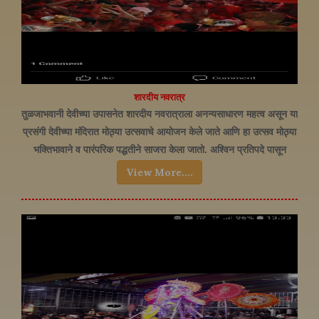
शारदीय नवरात्र
तुळजाभवानी देवीच्या उपासनेत शारदीय नवरात्राला अनन्यसाधारण महत्व असून या
प्रसंगी देवीच्या मंदिरात मोठ्या उत्सवाचे आयोजन केले जाते आणि हा उत्सव मोठ्या
भक्तिभावाने व पारंपरिक पद्धतीने साजरा केला जातो. अश्विन प्रतिपदे पासून
(सप्टेंबर-ऑक्टोबर) या शारदीय उत्सवास सुरुवात होते. त्यामागील पौराणिक
View More....
कथेनुसार महिषासुर दैत्याबरोबर नऊ दिवस चाललेल्या घनघोर युद्धानंतर दमल्याने
देवी निद्रा घेण्यासाठी मंचकी जाते. नवरात्र संपताच दहाव्या दिवशी विजयादशमीला
भारतीय संस्कृतीतला मोठा सण दसरा असतो.