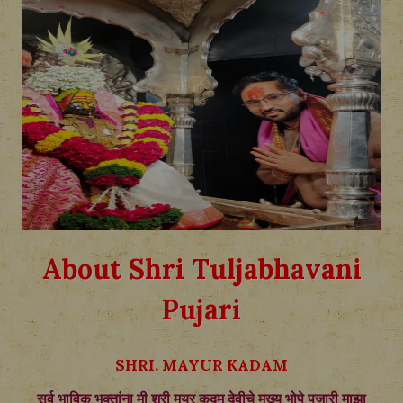
About Shri Tuljabhavani
Pujari
SHRI. MAYUR KADAM
सर्व भाविक भक्तांना मी श्री मयुर कदम देवीचे मुख्य भोपे पुजारी माझा