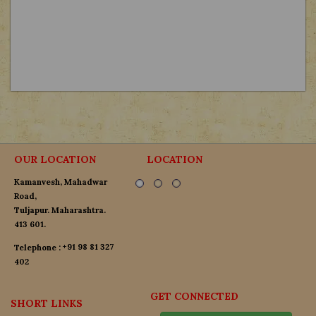
आधारे ठिकाणचे नाव तुळजापूर आहे. "
सी 
मकरंद अनासपुरे – मराठी अभिनेता
आद
्ट्र
OUR LOCATION
LOCATION
Kamanvesh, Mahadwar
Road,
Tuljapur. Maharashtra.
413 601.
+91 98 81 327
Telephone :
402
GET CONNECTED
SHORT LINKS