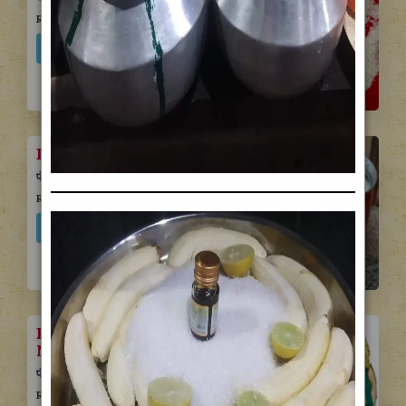
Rs. 1500 /-
Book Puja
View
Panchamrut Sadicholi
पंचाअमृत साडी चोळी
Rs. 2500 /-
Book Puja
View
Panchamrut Abhishek
Navu Vari
पंचामृत अभिषेक नऊ वारि
Rs. 1501 /-