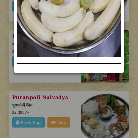
Book Puja
View
Panache Ghar
पाणाचे घर
Rs. 1101 /-
Book Puja
View
Puranpoli Naivadya
पुरणपोळी नैवेद्य
Rs. 251 /-
Book Puja
View